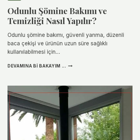
ŞÖMINE
Odunlu Şömine Bakımı ve
MODELLERI
KARŞILAŞTIRILMASI
Temizliği Nasıl Yapılır?
Odunlu şömine bakımı, güvenli yanma, düzenli
baca çekişi ve ürünün uzun süre sağlıklı
kullanılabilmesi için…
ODUNLU
DEVAMINA BI BAKAYIM ...
ŞÖMINE
BAKIMI
VE
TEMIZLIĞI
NASIL
YAPILIR?