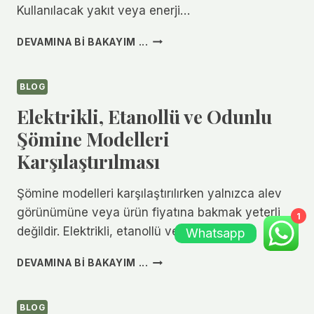
Kullanılacak yakıt veya enerji…
EV
DEVAMINA BI BAKAYIM ...
İÇIN
ELEKTRIKLI
ŞÖMINE
BLOG
SEÇERKEN
Elektrikli, Etanollü ve Odunlu
NELERE
DIKKAT
Şömine Modelleri
EDILMELI?
Karşılaştırılması
Şömine modelleri karşılaştırılırken yalnızca alev
görünümüne veya ürün fiyatına bakmak yeterli
1
değildir. Elektrikli, etanollü ve…
Whatsapp
ELEKTRIKLI,
DEVAMINA BI BAKAYIM ...
ETANOLLÜ
VE
ODUNLU
BLOG