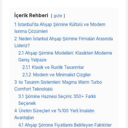
İçerik Rehberi
gizle
1
İstanbul’da Ahşap Şömine Kültürü ve Modern
Isınma Çözümleri
2
Neden İstanbul Ahşap Şömine Firmaları Arasında
Lideriz?
2.1
Ahşap Şömine Modelleri: Klasikten Moderne
Geniş Yelpaze
2.1.1
Klasik ve Rustik Tasarımlar
2.1.2
Modern ve Minimalist Çizgiler
3
Isı Tasarım Sistemleri: Magma Warm Turbo
Comfort Teknolojisi
3.1
Şömine Haznesi Seçimi: 350+ Farklı
Seçenek
4
Üretim Süreçleri ve %100 Yerli İmalatın
Avantajları
4.1
Ahşap Şömine Fiyatlarını Belirleyen Faktörler