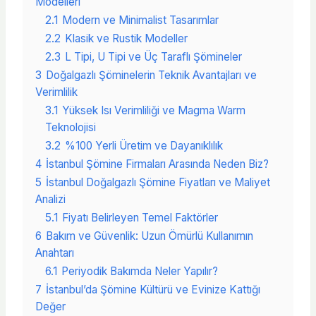
Modelleri
2.1
Modern ve Minimalist Tasarımlar
2.2
Klasik ve Rustik Modeller
2.3
L Tipi, U Tipi ve Üç Taraflı Şömineler
3
Doğalgazlı Şöminelerin Teknik Avantajları ve
Verimlilik
3.1
Yüksek Isı Verimliliği ve Magma Warm
Teknolojisi
3.2
%100 Yerli Üretim ve Dayanıklılık
4
İstanbul Şömine Firmaları Arasında Neden Biz?
5
İstanbul Doğalgazlı Şömine Fiyatları ve Maliyet
Analizi
5.1
Fiyatı Belirleyen Temel Faktörler
6
Bakım ve Güvenlik: Uzun Ömürlü Kullanımın
Anahtarı
6.1
Periyodik Bakımda Neler Yapılır?
7
İstanbul’da Şömine Kültürü ve Evinize Kattığı
Değer