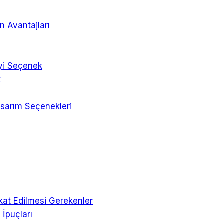
n Avantajları
İyi Seçenek
k
asarım Seçenekleri
kkat Edilmesi Gerekenler
 İpuçları