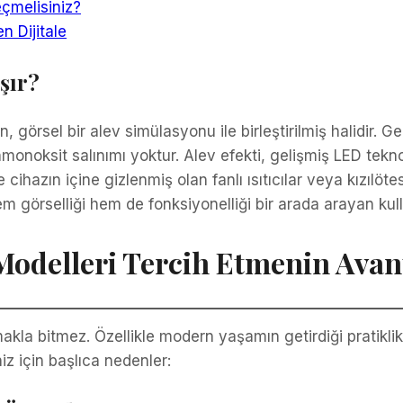
eçmelisiniz?
 Dijitale
şır?
cının, görsel bir alev simülasyonu ile birleştirilmiş halidi
oksit salınımı yoktur. Alev efekti, gelişmiş LED teknol
 cihazın içine gizlenmiş olan fanlı ısıtıcılar veya kızılötes
m görselliği hem de fonksiyonelliği bir arada arayan kullan
Modelleri Tercih Etmenin Avant
akla bitmez. Özellikle modern yaşamın getirdiği pratiklik 
z için başlıca nedenler: