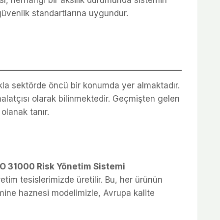
sı, herhangi bir aksilik durumunda sistemin
üvenlik standartlarına uygundur.
ıkla sektörde öncü bir konumda yer almaktadır.
alatçısı olarak bilinmektedir. Geçmişten gelen
olanak tanır.
SO 31000 Risk Yönetim Sistemi
im tesislerimizde üretilir. Bu, her ürünün
ömine haznesi modelimizle, Avrupa kalite