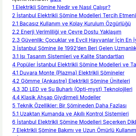
1
Elektrikli Şömine Nedir ve Nasıl Çalışır?
2
İstanbul Elektrikli Şömine Modelleri Tercih Etmeni
2.1
Bacasız Kullanım ve Kolay Kurulum Özgürlüğü
2.2
Enerji Verimliliği ve Çevre Dostu Yaklaşım
2.3
Güvenlik: Çocuklar ve Evcil Hayvanlar İçin En 
3
İstanbul Şömine ile 1992’den Beri Gelen Uzmanlı
3.1
Isı Tasarım Sistemleri ve Kalite Standartları
4
Popüler İstanbul Elektrikli Şömine Modelleri ve T
4.1
Duvara Monte (Plazma) Elektrikli Şömineler
4.2
Gömme (Ankastre) Elektrikli Şömine Üniteleri
4.3
3D LED ve Su Buharlı (Opti-myst) Teknolojileri
4.4
Klasik Ahşap Giydirmeli Modeller
5
Teknik Özellikler: Bir Şömineden Daha Fazlası
5.1
Uzaktan Kumanda ve Akıllı Kontrol Sistemleri
6
İstanbul Elektrikli Şömine Modelleri Seçerken Di
7
Elektrikli Şömine Bakımı ve Uzun Ömürlü Kullanım