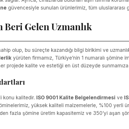
 sağlar. Ayrıca, cihazlarda bulunan aşırı ısınma koruma
ine
güvencesiyle sunulan ürünlerimiz, tüm uluslararası g
en Beri Gelen Uzmanlık
ahip olup, bu süreçte kazandığı bilgi birikimi ve uzmanl
erlik
yürüten firmamız, Türkiye’nin 1 numaralı şömine im
 her projede kalite ve estetiği en üst düzeyde sunmamıza 
dartları
 konu kalitedir.
ISO 9001 Kalite Belgelendirmesi
ve
I
inelerimiz, yüksek kaliteli malzemelerle, %100 yerli üret
000’den fazla şömine üretim kapasitemiz ve 350’yi aşan ş