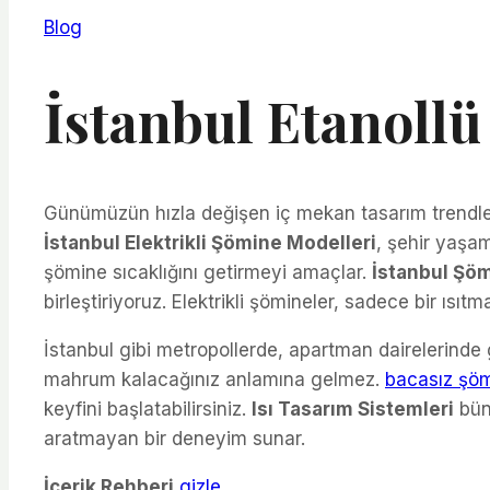
Blog
İstanbul Etanoll
Günümüzün hızla değişen iç mekan tasarım trendleri
İstanbul Elektrikli Şömine Modelleri
, şehir yaşam
şömine sıcaklığını getirmeyi amaçlar.
İstanbul Şö
birleştiriyoruz. Elektrikli şömineler, sadece bir ıs
İstanbul gibi metropollerde, apartman dairelerin
mahrum kalacağınız anlamına gelmez.
bacasız şöm
keyfini başlatabilirsiniz.
Isı Tasarım Sistemleri
büny
aratmayan bir deneyim sunar.
İçerik Rehberi
gizle