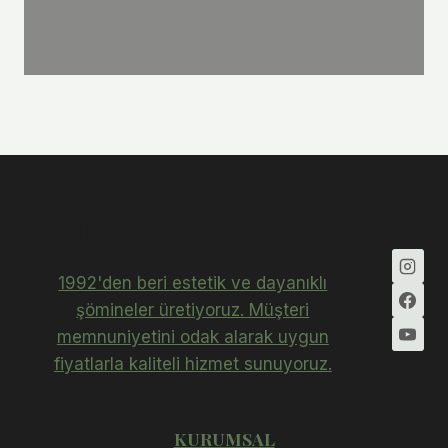
İstanbul Şömine
1992'den beri estetik ve dayanıklı
şömineler üretiyoruz. Müşteri
memnuniyetini odak alarak uygun
fiyatlarla kaliteli hizmet sunuyoruz.
KURUMSAL