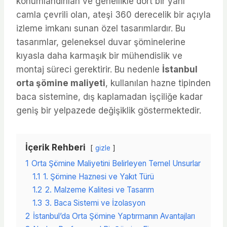
konumlandırılan ve genellikle dört bir yanı
camla çevrili olan, ateşi 360 derecelik bir açıyla
izleme imkanı sunan özel tasarımlardır. Bu
tasarımlar, geleneksel duvar şöminelerine
kıyasla daha karmaşık bir mühendislik ve
montaj süreci gerektirir. Bu nedenle
İstanbul
orta şömine maliyeti
, kullanılan hazne tipinden
baca sistemine, dış kaplamadan işçiliğe kadar
geniş bir yelpazede değişiklik göstermektedir.
İçerik Rehberi
gizle
1
Orta Şömine Maliyetini Belirleyen Temel Unsurlar
1.1
1. Şömine Haznesi ve Yakıt Türü
1.2
2. Malzeme Kalitesi ve Tasarım
1.3
3. Baca Sistemi ve İzolasyon
2
İstanbul’da Orta Şömine Yaptırmanın Avantajları