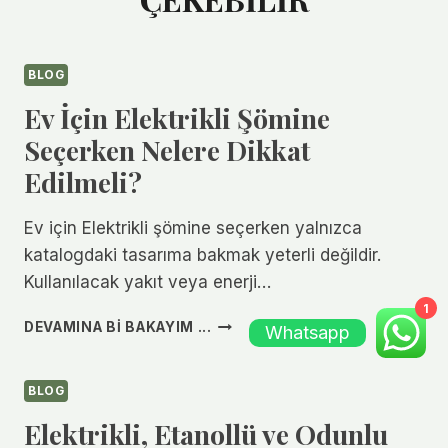
BLOG
Ev İçin Elektrikli Şömine
Seçerken Nelere Dikkat
Edilmeli?
Ev için Elektrikli şömine seçerken yalnızca
katalogdaki tasarıma bakmak yeterli değildir.
Kullanılacak yakıt veya enerji…
1
EV
DEVAMINA BI BAKAYIM ...
Whatsapp
İÇIN
ELEKTRIKLI
ŞÖMINE
BLOG
SEÇERKEN
Elektrikli, Etanollü ve Odunlu
NELERE