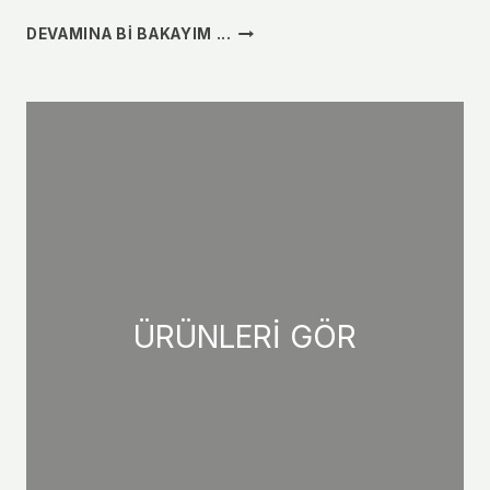
ODUNLU
DEVAMINA BI BAKAYIM ...
ŞÖMINE
BAKIMI
VE
TEMIZLIĞI
NASIL
YAPILIR?
ÜRÜNLERİ GÖR