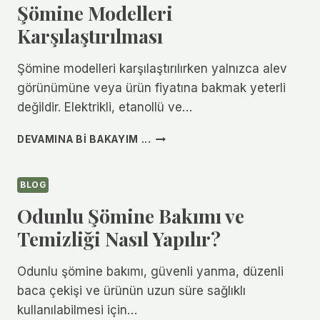
DIKKAT
Şömine Modelleri
EDILMELI?
Karşılaştırılması
Şömine modelleri karşılaştırılırken yalnızca alev
görünümüne veya ürün fiyatına bakmak yeterli
değildir. Elektrikli, etanollü ve…
ELEKTRIKLI,
DEVAMINA BI BAKAYIM ...
ETANOLLÜ
VE
ODUNLU
BLOG
ŞÖMINE
Odunlu Şömine Bakımı ve
MODELLERI
KARŞILAŞTIRILMASI
Temizliği Nasıl Yapılır?
Odunlu şömine bakımı, güvenli yanma, düzenli
baca çekişi ve ürünün uzun süre sağlıklı
kullanılabilmesi için…