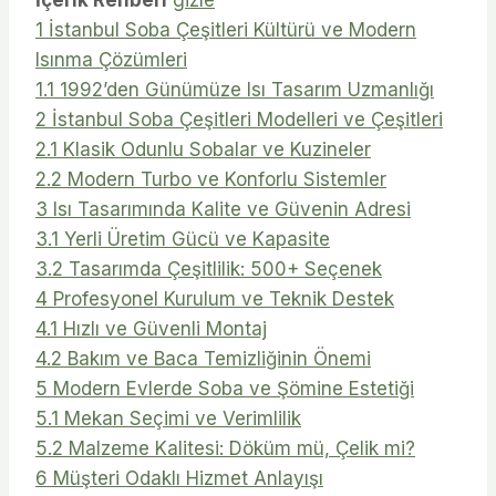
1
İstanbul Soba Çeşitleri Kültürü ve Modern
Isınma Çözümleri
1.1
1992’den Günümüze Isı Tasarım Uzmanlığı
2
İstanbul Soba Çeşitleri Modelleri ve Çeşitleri
2.1
Klasik Odunlu Sobalar ve Kuzineler
2.2
Modern Turbo ve Konforlu Sistemler
3
Isı Tasarımında Kalite ve Güvenin Adresi
3.1
Yerli Üretim Gücü ve Kapasite
3.2
Tasarımda Çeşitlilik: 500+ Seçenek
4
Profesyonel Kurulum ve Teknik Destek
4.1
Hızlı ve Güvenli Montaj
4.2
Bakım ve Baca Temizliğinin Önemi
5
Modern Evlerde Soba ve Şömine Estetiği
5.1
Mekan Seçimi ve Verimlilik
5.2
Malzeme Kalitesi: Döküm mü, Çelik mi?
6
Müşteri Odaklı Hizmet Anlayışı