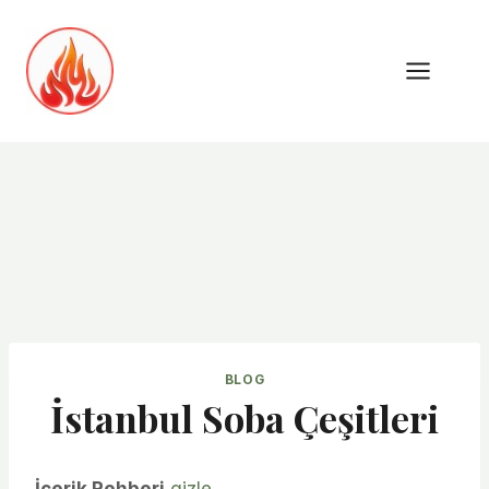
Skip
to
content
BLOG
İstanbul Soba Çeşitleri
İçerik Rehberi
gizle