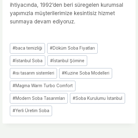
ihtiyacında, 1992’den beri süregelen kurumsal
yapımızla müşterilerimize kesintisiz hizmet
sunmaya devam ediyoruz.
Post
#
baca temizliği
#
Döküm Soba Fiyatları
Tags:
#
İstanbul Soba
#
İstanbul Şömine
#
ısı tasarım sistemleri
#
Kuzine Soba Modelleri
#
Magma Warm Turbo Comfort
#
Modern Soba Tasarımları
#
Soba Kurulumu İstanbul
#
Yerli Üretim Soba