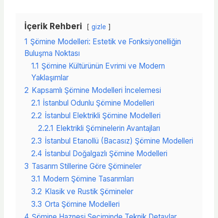
İçerik Rehberi
gizle
1
Şömine Modelleri: Estetik ve Fonksiyonelliğin
Buluşma Noktası
1.1
Şömine Kültürünün Evrimi ve Modern
Yaklaşımlar
2
Kapsamlı Şömine Modelleri İncelemesi
2.1
İstanbul Odunlu Şömine Modelleri
2.2
İstanbul Elektrikli Şömine Modelleri
2.2.1
Elektrikli Şöminelerin Avantajları
2.3
İstanbul Etanollü (Bacasız) Şömine Modelleri
2.4
İstanbul Doğalgazlı Şömine Modelleri
3
Tasarım Stillerine Göre Şömineler
3.1
Modern Şömine Tasarımları
3.2
Klasik ve Rustik Şömineler
3.3
Orta Şömine Modelleri
4
Şömine Haznesi Seçiminde Teknik Detaylar