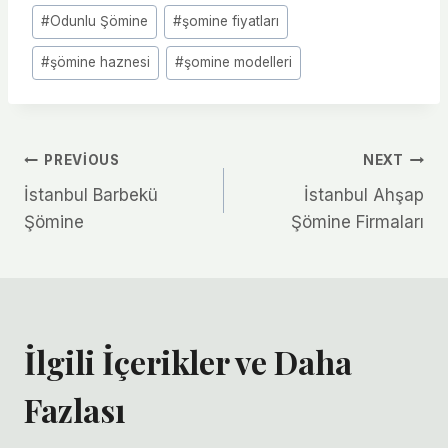
#
Odunlu Şömine
#
şomine fiyatları
#
şömine haznesi
#
şomine modelleri
Yazı
PREVIOUS
NEXT
İstanbul Barbekü
İstanbul Ahşap
gezinmesi
Şömine
Şömine Firmaları
İlgili İçerikler ve Daha
Fazlası