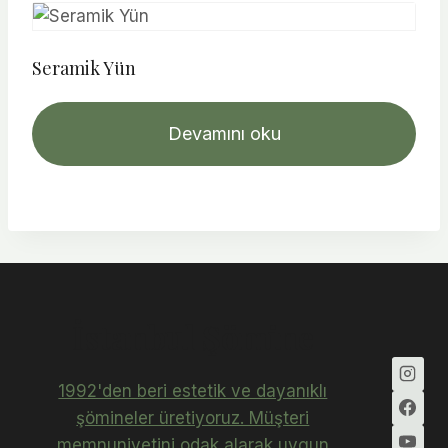
Seramik Yün
Devamını oku
İstanbul Şömine
1992'den beri estetik ve dayanıklı
şömineler üretiyoruz. Müşteri
memnuniyetini odak alarak uygun