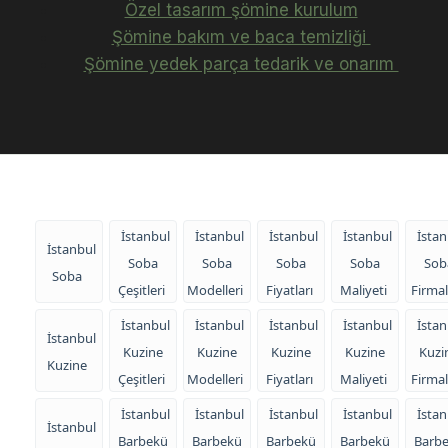
Özel tasarım şömine kurulum
Şömine bakım ve baca temizliği
Şömine yedek parça tedarik ve onarım
İstanbul
İstanbul
İstanbul
İstanbul
İstan
İstanbul
Soba
Soba
Soba
Soba
Sob
Soba
Çeşitleri
Modelleri
Fiyatları
Maliyeti
Firmal
İstanbul
İstanbul
İstanbul
İstanbul
İstan
İstanbul
Kuzine
Kuzine
Kuzine
Kuzine
Kuzi
Kuzine
Çeşitleri
Modelleri
Fiyatları
Maliyeti
Firmal
İstanbul
İstanbul
İstanbul
İstanbul
İstan
İstanbul
Barbekü
Barbekü
Barbekü
Barbekü
Barb