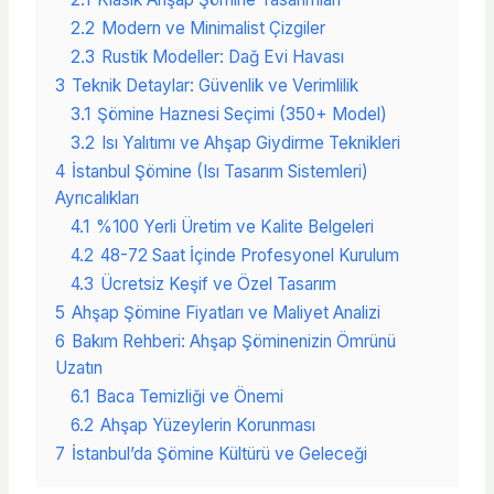
2.2
Modern ve Minimalist Çizgiler
2.3
Rustik Modeller: Dağ Evi Havası
3
Teknik Detaylar: Güvenlik ve Verimlilik
3.1
Şömine Haznesi Seçimi (350+ Model)
3.2
Isı Yalıtımı ve Ahşap Giydirme Teknikleri
4
İstanbul Şömine (Isı Tasarım Sistemleri)
Ayrıcalıkları
4.1
%100 Yerli Üretim ve Kalite Belgeleri
4.2
48-72 Saat İçinde Profesyonel Kurulum
4.3
Ücretsiz Keşif ve Özel Tasarım
5
Ahşap Şömine Fiyatları ve Maliyet Analizi
6
Bakım Rehberi: Ahşap Şöminenizin Ömrünü
Uzatın
6.1
Baca Temizliği ve Önemi
6.2
Ahşap Yüzeylerin Korunması
7
İstanbul’da Şömine Kültürü ve Geleceği