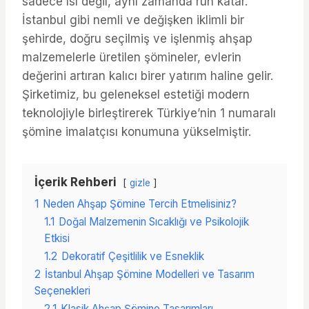
sadece ısı değil, aynı zamanda ruh katar.
İstanbul gibi nemli ve değişken iklimli bir
şehirde, doğru seçilmiş ve işlenmiş ahşap
malzemelerle üretilen şömineler, evlerin
değerini artıran kalıcı birer yatırım haline gelir.
Şirketimiz, bu geleneksel estetiği modern
teknolojiyle birleştirerek Türkiye’nin 1 numaralı
şömine imalatçısı konumuna yükselmiştir.
İçerik Rehberi
gizle
1
Neden Ahşap Şömine Tercih Etmelisiniz?
1.1
Doğal Malzemenin Sıcaklığı ve Psikolojik
Etkisi
1.2
Dekoratif Çeşitlilik ve Esneklik
2
İstanbul Ahşap Şömine Modelleri ve Tasarım
Seçenekleri
2.1
Klasik Ahşap Şömine Tasarımları