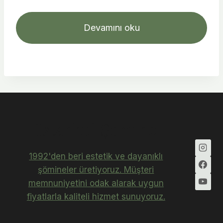
Devamını oku
İstanbul Şömine
1992'den beri estetik ve dayanıklı
şömineler üretiyoruz. Müşteri
memnuniyetini odak alarak uygun
fiyatlarla kaliteli hizmet sunuyoruz.