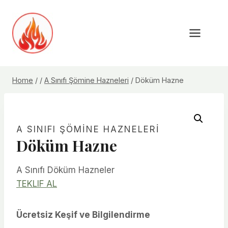
Skip
to
content
Home
/
/
A Sınıfı Şömine Hazneleri
/
Döküm Hazne
A SINIFI ŞÖMINE HAZNELERI
Döküm Hazne
A Sınıfı Döküm Hazneler
TEKLIF AL
Ücretsiz Keşif ve Bilgilendirme