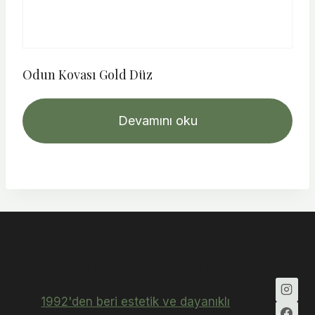
Odun Kovası Gold Düz
Devamını oku
İstanbul Şömine
1992'den beri estetik ve dayanıklı