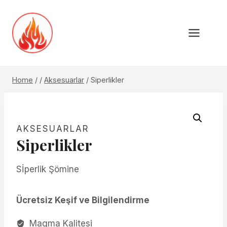
Skip
to
content
Home
/
/
Aksesuarlar
/
Siperlikler
AKSESUARLAR
Siperlikler
Sİperlik Şömine
Ücretsiz Keşif ve Bilgilendirme
Magma Kalitesi